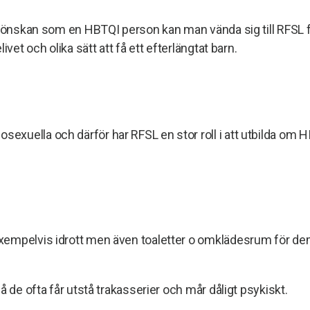
arnönskan som en HBTQI person kan man vända sig till RFSL 
ivet och olika sätt att få ett efterlängtat barn.
exuella och därför har RFSL en stor roll i att utbilda om
xempelvis idrott men även toaletter o omklädesrum för dem
å de ofta får utstå trakasserier och mår dåligt psykiskt.